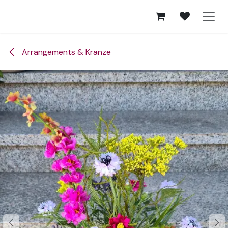
Zum Inhalt springen
Arrangements & Kränze